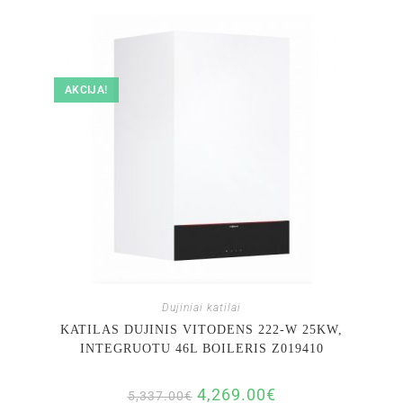
AKCIJA!
Dujiniai katilai
KATILAS DUJINIS VITODENS 222-W 25KW,
INTEGRUOTU 46L BOILERIS Z019410
4,269.00
€
5,337.00
€