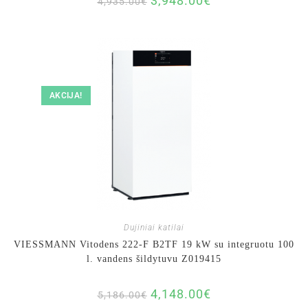
3,948.00
€
4,935.00
€
AKCIJA!
Dujiniai katilai
VIESSMANN Vitodens 222-F B2TF 19 kW su integruotu 100
l. vandens šildytuvu Z019415
4,148.00
€
5,186.00
€