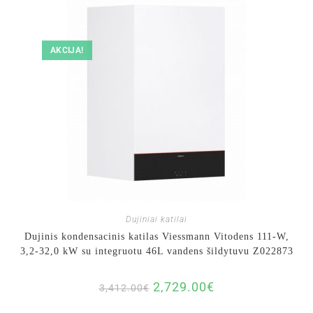
AKCIJA!
Dujiniai katilai
Dujinis kondensacinis katilas Viessmann Vitodens 111-W,
3,2-32,0 kW su integruotu 46L vandens šildytuvu Z022873
2,729.00
€
3,412.00
€