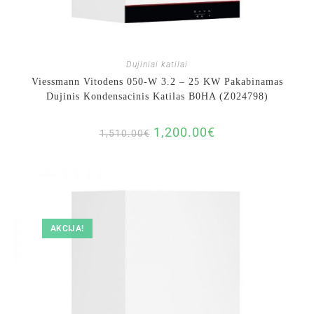
Dujiniai katilai
Viessmann Vitodens 050-W 3.2 – 25 KW Pakabinamas
Dujinis Kondensacinis Katilas B0HA (Z024798)
1,200.00
€
1,510.00
€
AKCIJA!