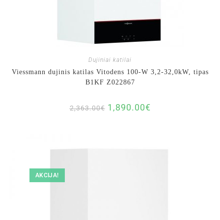
Dujiniai katilai
Viessmann dujinis katilas Vitodens 100-W 3,2-32,0kW, tipas
B1KF Z022867
1,890.00
€
2,363.00
€
AKCIJA!