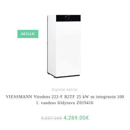
AKCIJA!
Dujiniai katilai
VIESSMANN Vitodens 222-F B2TF 25 kW su integruotu 100
l. vandens šildytuvu Z019416
4,269.00
€
5,337.00
€