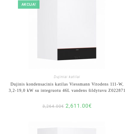
AKCIJA!
Dujiniai katilai
Dujinis kondensacinis katilas Viessmann Vitodens 111-W,
3,2-19,0 kW su integruotu 46L vandens šildytuvu Z022871
2,611.00
€
3,264.00
€