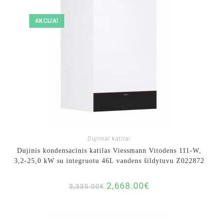
AKCIJA!
Dujiniai katilai
Dujinis kondensacinis katilas Viessmann Vitodens 111-W,
3,2-25,0 kW su integruotu 46L vandens šildytuvu Z022872
2,668.00
€
3,335.00
€