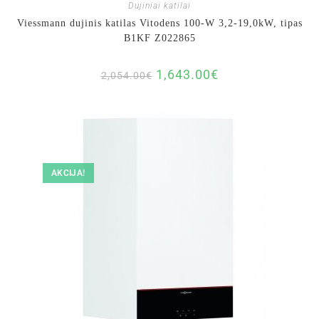
Dujiniai katilai
Viessmann dujinis katilas Vitodens 100-W 3,2-19,0kW, tipas
B1KF Z022865
1,643.00
€
2,054.00
€
AKCIJA!