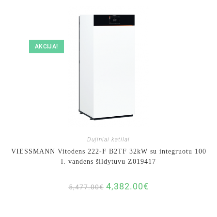
AKCIJA!
Dujiniai katilai
VIESSMANN Vitodens 222-F B2TF 32kW su integruotu 100
l. vandens šildytuvu Z019417
4,382.00
€
5,477.00
€