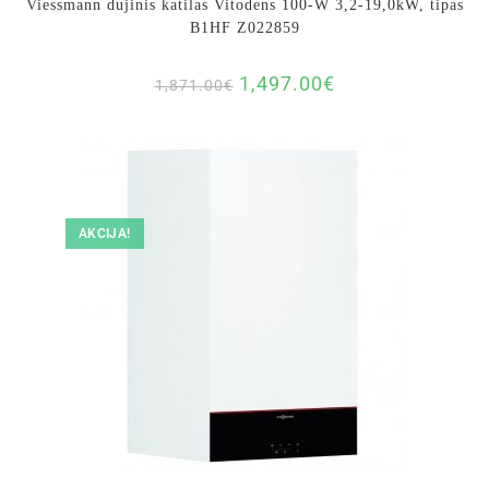
Viessmann dujinis katilas Vitodens 100-W 3,2-19,0kW, tipas
B1HF Z022859
1,497.00
€
1,871.00
€
AKCIJA!