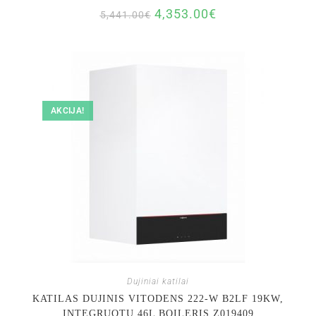
4,353.00
€
5,441.00
€
AKCIJA!
Dujiniai katilai
KATILAS DUJINIS VITODENS 222-W B2LF 19KW,
INTEGRUOTU 46L BOILERIS Z019409