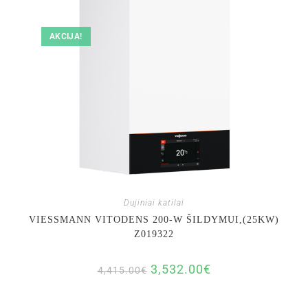
AKCIJA!
Dujiniai katilai
VIESSMANN VITODENS 200-W ŠILDYMUI,(25KW)
Z019322
3,532.00
€
4,415.00
€