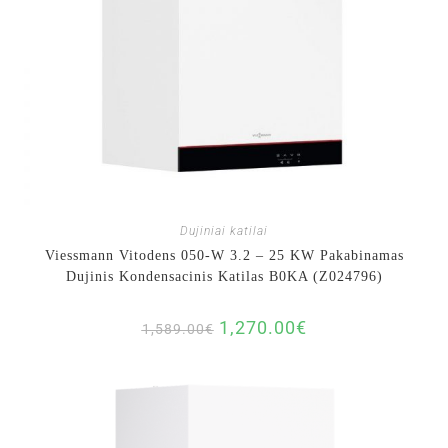
Dujiniai katilai
Viessmann Vitodens 050-W 3.2 – 25 KW Pakabinamas
Dujinis Kondensacinis Katilas B0KA (Z024796)
1,270.00
€
1,589.00
€