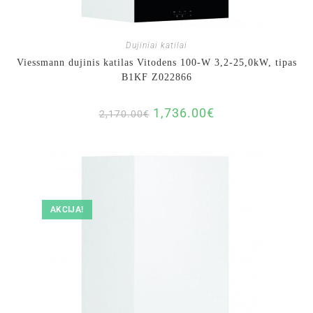
Dujiniai katilai
Viessmann dujinis katilas Vitodens 100-W 3,2-25,0kW, tipas
B1KF Z022866
1,736.00
€
2,170.00
€
AKCIJA!