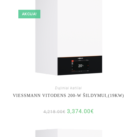
AKCIJA!
Dujiniai katilai
VIESSMANN VITODENS 200-W ŠILDYMUI,(19KW)
3,374.00
€
4,218.00
€