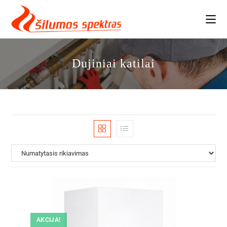
Skip
to
content
Dujiniai katilai
AKCIJA!