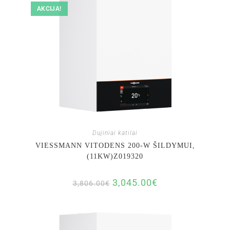
AKCIJA!
Dujiniai katilai
VIESSMANN VITODENS 200-W ŠILDYMUI,
(11KW)Z019320
3,045.00
€
3,806.00
€