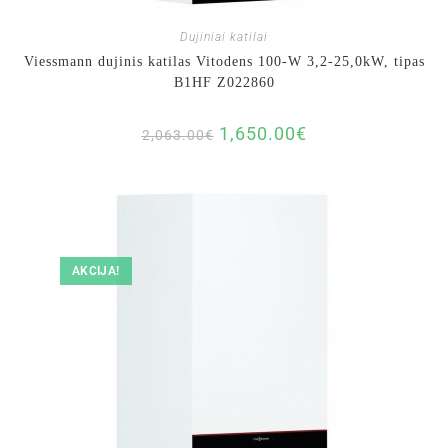
Dujiniai katilai
Viessmann dujinis katilas Vitodens 100-W 3,2-25,0kW, tipas
B1HF Z022860
1,650.00
€
2,063.00
€
AKCIJA!