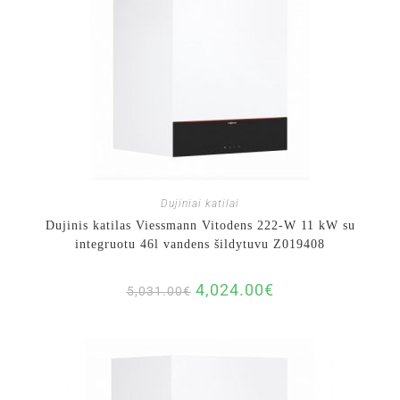
Dujiniai katilai
Dujinis katilas Viessmann Vitodens 222-W 11 kW su
integruotu 46l vandens šildytuvu Z019408
4,024.00
€
5,031.00
€