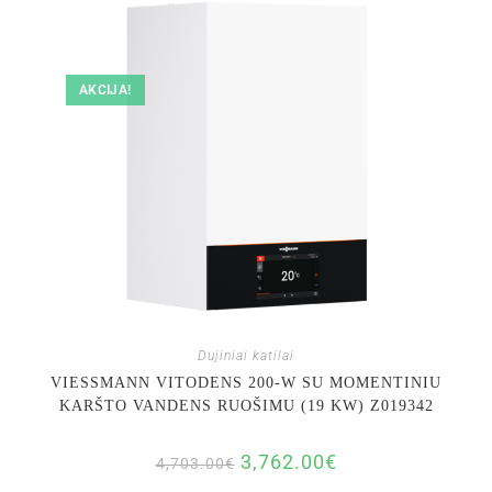
AKCIJA!
Dujiniai katilai
VIESSMANN VITODENS 200-W SU MOMENTINIU
KARŠTO VANDENS RUOŠIMU (19 KW) Z019342
3,762.00
€
4,703.00
€