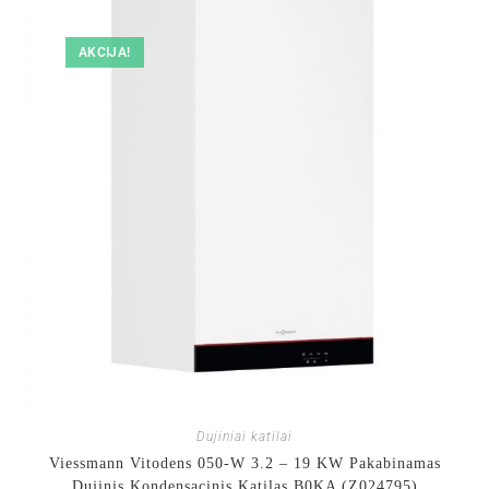
AKCIJA!
Dujiniai katilai
Viessmann Vitodens 050-W 3.2 – 19 KW Pakabinamas
Dujinis Kondensacinis Katilas B0KA (Z024795)