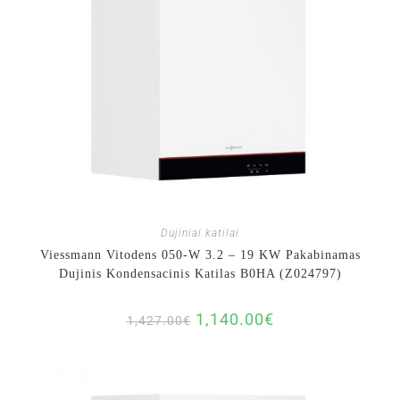
Dujiniai katilai
Viessmann Vitodens 050-W 3.2 – 19 KW Pakabinamas
Dujinis Kondensacinis Katilas B0HA (Z024797)
1,140.00
€
1,427.00
€