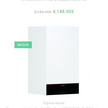
4,148.00
€
5,186.00
€
AKCIJA!
Dujiniai katilai