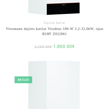
Dujiniai katilai
Viessmann dujinis katilas Vitodens 100-W 3,2-32,0kW, tipas
B1HF Z022861
1,800.00
€
2,250.00
€
AKCIJA!