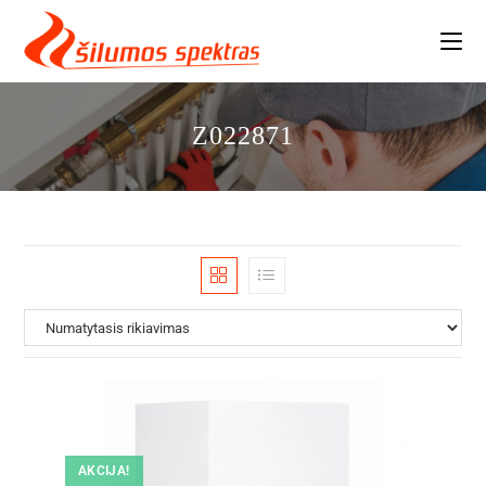
Skip
to
content
Z022871
AKCIJA!