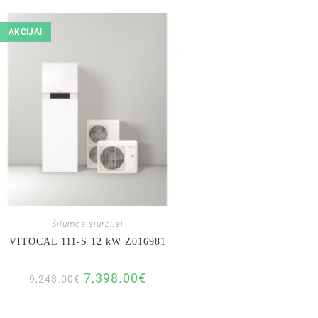
AKCIJA!
Šilumos siurbliai
VITOCAL 111-S 12 kW Z016981
7,398.00
€
9,248.00
€