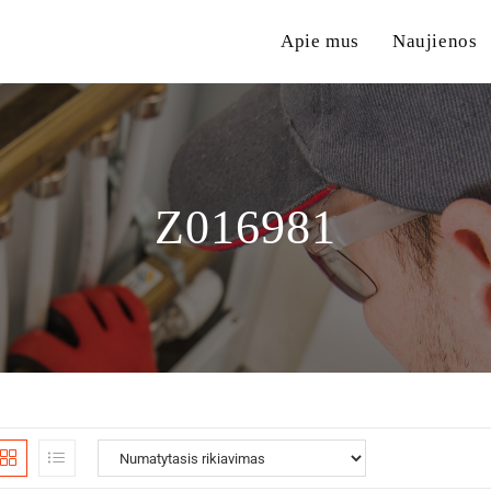
Apie mus
Naujienos
Z016981